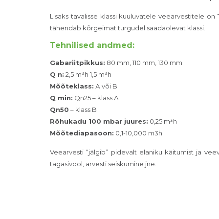
Lisaks tavalisse klassi kuuluvatele veearvestitele on
tähendab kõrgeimat turgudel saadaolevat klassi.
Tehnilised andmed:
Gabariitpikkus:
80 mm, 110 mm, 130 mm
Q n:
2,5 m³h 1,5 m³h
Мõõteklass:
А või B
Q min:
Qn25 – klass А
Qn50
– klass B
Rõhukadu 100 mbar juures:
0,25 m³h
Mõõtediapasoon:
0,1-10,000 m3h
Veearvesti “jälgib” pidevalt elaniku käitumist ja
tagasivool, arvesti seiskumine jne.