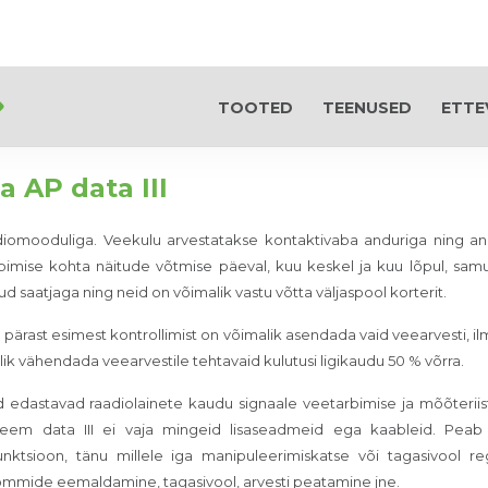
TOOTED
TEENUSED
ETTE
 AP data III
adiomooduliga. Veekulu arvestatakse kontaktivaba anduriga ning a
mise kohta näitude võtmise päeval, kuu keskel ja kuu lõpul, samu
 saatjaga ning neid on võimalik vastu võtta väljaspool korterit.
ärast esimest kontrollimist on võimalik asendada vaid veearvesti, ilm
ik vähendada veearvestile tehtavaid kulutusi ligikaudu 50 % võrra.
d edastavad raadiolainete kaudu signaale veetarbimise ja mõõteriis
eem data III ei vaja mingeid lisaseadmeid ega kaableid. Peab 
nktsioon, tänu millele iga manipuleerimiskatse või tagasivool reg
lommide eemaldamine, tagasivool, arvesti peatamine jne.