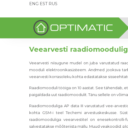
ENG
EST
RUS
Veearvesti raadiomooduliga
Veearvesti niisugune mudel on juba varustatud ra
mooduli elektroonikasüsteem. Andmed jooksva tarbi
veearvesti korrasoleku kohta edastatakse sisseehitatud
Raadiomooduli tööiga on 10 aastat. See tähendab, et p
paigaldada uut raadiomoodulit. Tänu sellele on võimal
Raadiomooduliga AP data III varustatud vee-arvesti
kohta GSM-i teel Techemi arvestuskeskusse. Süst
raadiomooduliga veearvestitel on enesekontrolli-fu
salvestatakse mõõteriista mällu. Muud veakoodid: p