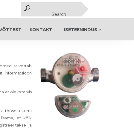
VÕTTEST
KONTAKT
ISETEENINDUS >
ndmed salvestab
ti informatsioon
a et oleks tarvis
ta tööseisukorra
lisama, et kõik
istreeritakse ja