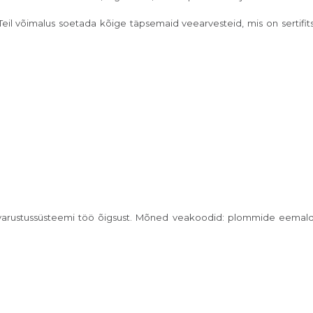
 Teil võimalus soetada kõige täpsemaid veearvesteid, mis on sertifit
 veevarustussüsteemi töö õigsust. Mõned veakoodid: plommide eemal